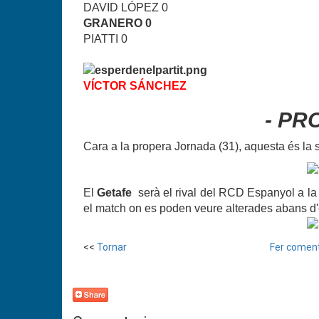
DAVID LÓPEZ 0
GRANERO 0
PIATTI 0
VÍCTOR SÁNCHEZ
- PR
Cara a la propera Jornada (31), aquesta és la s
El
Getafe
serà el rival del RCD Espanyol a la
el match on es poden veure alterades abans d'e
<<
Tornar
Fer coment