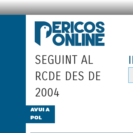
SEGUINT AL
RCDE DES DE
2004
AVUI A
PERICOSONLINE RÀDIO: DE DILLU
POL
RÀDIO MARCA BCN
FRANCESC VIA ANALITZA L'ACTU
L'ESPANYOLISME, DESMUNTANT 