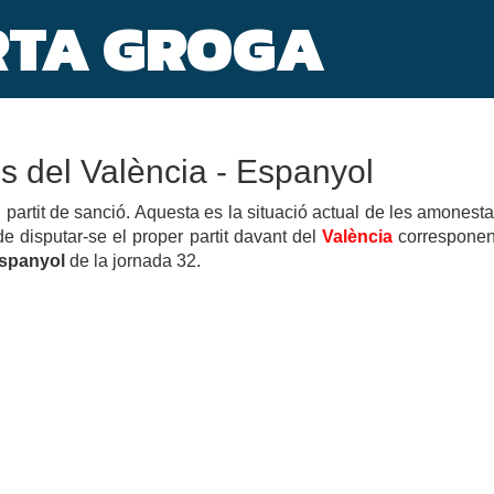
RTA GROGA
LA MEDIOCRITAT EL QUE ENS ESTÀ
UAL HAURIA D'EMMIRALLAR-SE EL PRIMER
A LA IDEA QUE AL FINAL SERÀ EL FILL
CORRECTE AL PARE.
È QSF NO HA TRET EL GENI ABANS, I SI
RA HISTÒRIA SI LES PARETS DEL
s del València - Espanyol
AT PELS SEUS CRITS DES DEL PRIMER
partit de sanció. Aquesta es la situació actual de les amonest
de disputar-se el proper partit davant del
València
corresponen
Espanyol
de la jornada 32.