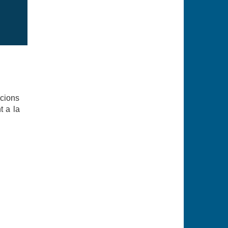
acions
t a la