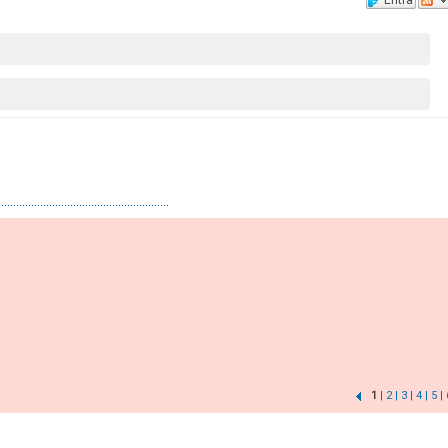
1
| 2
| 3
| 4
| 5
|