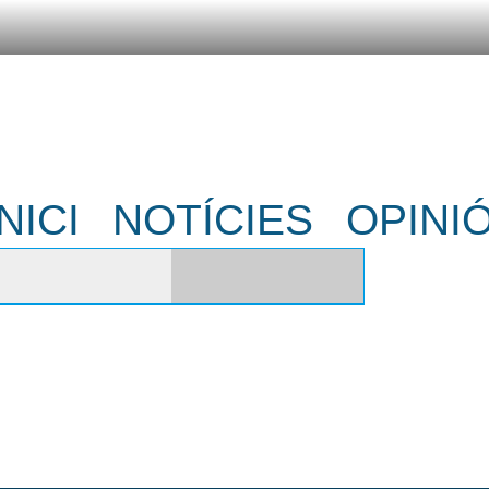
INICI
NOTÍCIES
OPINI
NS A DIVENDRES DE 13:30H A 14:30H A
AL ESTAT DE DEPRESSIÓ DE
ALGUNS ARGUMENTS RECURRENTS I