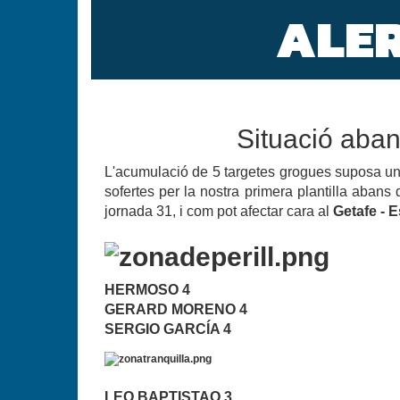
ALE
ARRIBANT A UNA CONCLUSIÓ: ÉS 
MATANT.
ÉS EL FILIAL UN MODEL EN EL Q
EQUIP? SERGIO MARTÍNEZ DEFENS
QUI HAURÀ D'ENSENYAR EL CAMÍ 
MC CÁNOVAS ES PREGUNTA PER QU
NO ESTARÍEM PARLANT D'UNA ALT
Situació aban
VESTIDOR NO HAGUESSIN TREMOL
DIA.
L'acumulació de 5 targetes grogues suposa un 
sofertes per la nostra primera plantilla abans 
jornada 31, i com pot afectar cara al
Getafe - 
HERMOSO 4
GERARD MORENO 4
SERGIO GARCÍA 4
LEO BAPTISTAO 3