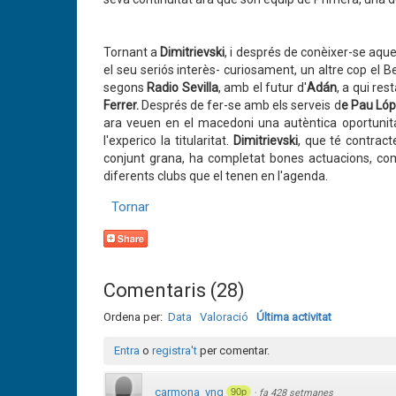
Tornant a
Dimitrievski
, i després de conèixer-se aque
el seu seriós interès- curiosament, un altre cop el 
segons
Radio Sevilla
, amb el futur d'
Adán
, a qui re
Ferrer.
Després de fer-se amb els serveis d
e Pau Lóp
ara veuen en el macedoni una autèntica oportunita
l'experico la titularitat.
Dimitrievski
, que
té contract
conjunt grana, ha completat bones actuacions, com
diferents clubs que el tenen en l'agenda.
Tornar
Comentaris
(
28
)
Ordena per:
Data
Valoració
Última activitat
Entra
o
registra't
per comentar.
carmona_vng
90p
·
fa 428 setmanes