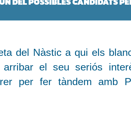
D'UN DEL POSSIBLES CANDIDATS PE
LANTEGEN ABANDONAR LA NAU, MENTRE
eta del Nàstic a qui els blanc
 arribar el seu seriós inter
rrer per fer tàndem amb 