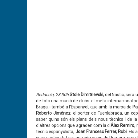
Redacció, 23:30h
Stole Dimitrievski,
del Nàstic, serà 
de tota una munió de clubs: el meta internacional p
Braga, i també a l'Espanyol, que amb la marxa de
Pa
Roberto Jiménez
; el porter de Fuenlabrada, un cop
saber quins són els plans dels nous tècnics i de l
d'altres opcions que agraden com la d'
Álex Remiro
,
tècnic espanyolista,
Joan Francesc Ferrer, Rubi
. Els 
seva continuitat ara que són equip de Primera, una d