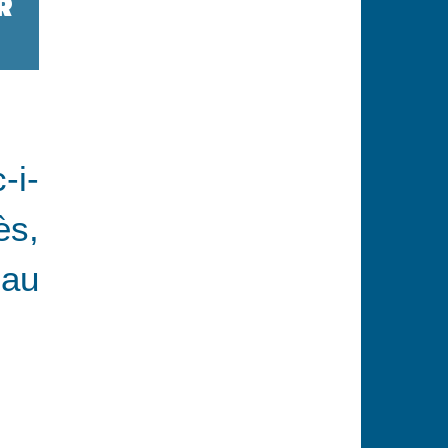
R
-i-
ès,
Pau