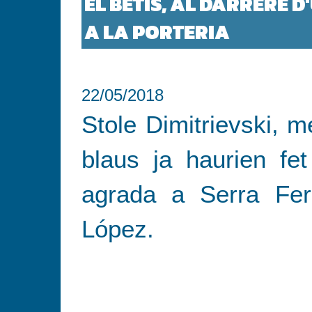
EL BETIS, AL DARRERE 
APLAUDIM; ALLÀ PERÒ NO ES P
A LA PORTERIA
AQUÍ DESERTEM.
22/05/2018
Stole Dimitrievski, m
blaus ja haurien fet
agrada a Serra Fe
López.