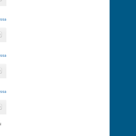
ossa
ossa
ossa
a
i