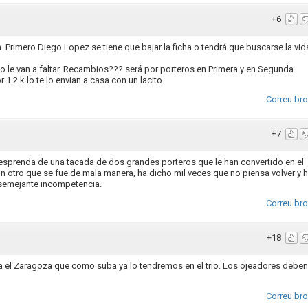
+6
 Primero Diego Lopez se tiene que bajar la ficha o tendrá que buscarse la vid
 no le van a faltar. Recambios??? será por porteros en Primera y en Segunda
1.2 k lo te lo envian a casa con un lacito.
Correu br
+7
esprenda de una tacada de dos grandes porteros que le han convertido en el
 otro que se fue de mala manera, ha dicho mil veces que no piensa volver y 
 semejante incompetencia.
Correu br
+18
a el Zaragoza que como suba ya lo tendremos en el trio. Los ojeadores deben
Correu br