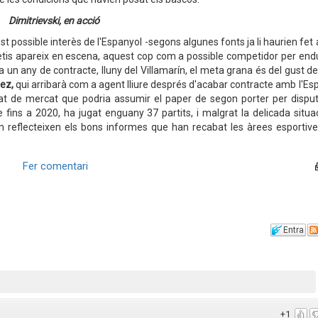
Dimitrievski, en acció
st possible interès de l'Espanyol -segons algunes fonts ja li haurien fet 
Betis apareix en escena, aquest cop com a possible competidor per endu
sta un any de contracte, lluny del Villamarín, el meta grana és del gust d
ez,
qui arribarà com a agent lliure després d'acabar contracte amb l'Es
t de mercat que podria assumir el paper de segon porter per disputa
e fins a 2020, ha jugat enguany 37 partits, i malgrat la delicada situa
 reflecteixen els bons informes que han recabat les àrees esportive
Fer comentari
Entra
+1