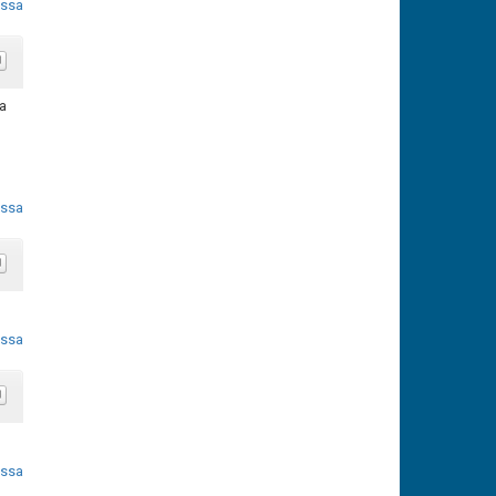
ossa
va
ossa
ossa
ossa