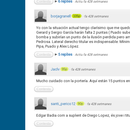
6 replies
Contesta
·
Actiu fa 428 setmanes
borjagranell
105p
·
fa 428 setmanes
Yo con la situación actual tengo clarísimo que me qued
Gerard y Sergio García harán falta 2 puntas ( Puado sub
bomba y subirían un punto de la ilusión perdida pero a
Pedrosa. Lateral derecho titular es indispensable. Míni
Pipa, Puado y Alex López.
5 replies
Contesta
·
Actiu fa 428 setmanes
Jaclv
95p
·
fa 428 setmanes
Mucho cuidado con la portería. Aquí están 15 puntos en
Contesta
santi_perico12
90p
·
fa 428 setmanes
Edgar Badia com a suplent de Diego Lopez, és jove i ti
Contesta