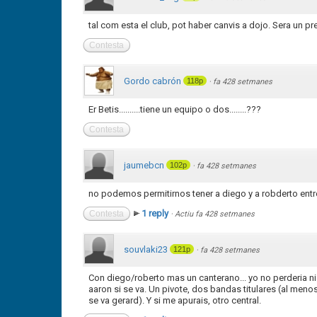
tal com esta el club, pot haber canvis a dojo. Sera un p
Contesta
Gordo cabrón
118p
·
fa 428 setmanes
Er Betis..........tiene un equipo o dos........???
Contesta
jaumebcn
102p
·
fa 428 setmanes
no podemos permitirnos tener a diego y a robderto entre
1 reply
Contesta
·
Actiu fa 428 setmanes
souvlaki23
121p
·
fa 428 setmanes
Con diego/roberto mas un canterano... yo no perderia ni t
aaron si se va. Un pivote, dos bandas titulares (al menos e
se va gerard). Y si me apurais, otro central.