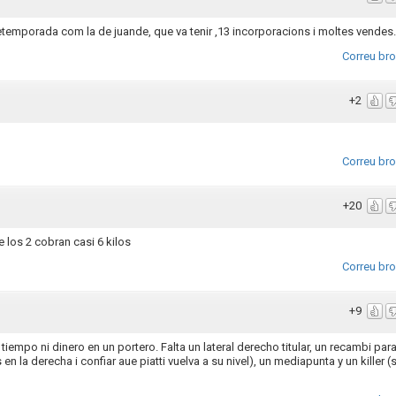
retemporada com la de juande, que va tenir ,13 incorporacions i moltes vendes.
Correu br
+2
Correu br
+20
 los 2 cobran casi 6 kilos
Correu br
+9
iempo ni dinero en un portero. Falta un lateral derecho titular, un recambi par
n la derecha i confiar aue piatti vuelva a su nivel), un mediapunta y un killer (s