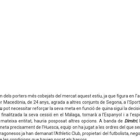
un dels porters més cobejats del mercat aquest estiu, ja que figura en l
er Macedònia, de 24 anys, agrada a altres conjunts de Segona, a l'Spor
u
pot necessitar reforçar la seva meta en funció de quina sigui la deci
 finalitzada la seva cessió en el Málaga, tornarà a l'Espanyol i a l'es
a mateixa entitat, hauria posposat altres opcions. A banda de
Dimitri
,
 meta precisament de l'Huesca, equip on ha jugat a les ordres del que s
aragonesos ja han demanat l'Athletic Club, propietari del futbolista, nego
e les condicions que havien posat els bascos.