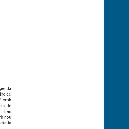
'agenda
ting de
sió amb
pera de
 hi han
erà nou
ciar la