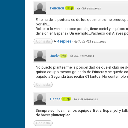
Pericucu
115p
·
fa 428 setmanes
El tema de la porteria es de los que menos me preocupa.
por ahí...
Roberto lo van a colocar por ahí, tiene cartel y equipos
división en España? Un ejemplo...Pacheco del Alavés por 
4 replies
Contesta
·
Actiu fa 428 setmanes
Jaclv
95p
·
fa 428 setmanes
No puedo plantearme la posibilidad de que el club se d
quinto equipo menos goleado de Primera y se quede con
bajado a Segunda tras recibir 61 tantos. No contemplo
Contesta
Haltea
107p
·
fa 428 setmanes
Siempre son los mismos equipos. Betis, Espanyol y falt
de hacer pluriempleo.
Contesta