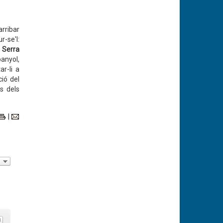
arribar
r-se'l:
e
Serra
panyol,
r-li a
ció del
s dels
|