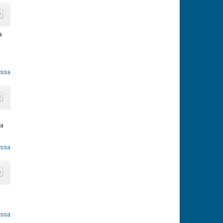
a
ossa
ha
ossa
ossa