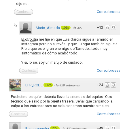
dijo no.
Correu brossa
Contesta
+13
Mario_Almada
101p
·
fa 429
El otro día me fijé en que Luis Garcia sigue a Tamudo en
setmanes
instagram pero no al revés...y que Luisgar también sigue a
Riera que es el gran enemigo de Tamudo...todo muy
sintomático de cómo acabó todo.
Y sí, lo sé, soy un marujo de cuidado.
Correu brossa
Contesta
+24
LPR_RCDE
112p
·
fa 429 setmanes
Pochetino es quien debería llevar las riendas del equipo. Otro
técnico que salió por la puerta trasera. Señal que cargando la
culpa a los entrenadores no solucionamos nuestros males.
Correu brossa
Contesta
+49
Pericomancha
120p
·
fa 429 setmanes