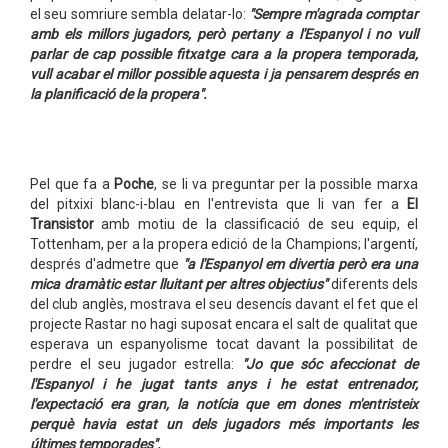
el seu somriure sembla delatar-lo:
"Sempre m'agrada comptar
amb els millors jugadors, però pertany a l'Espanyol i no vull
parlar de cap possible fitxatge cara a la propera temporada,
vull acabar el millor possible aquesta i ja pensarem després en
la planificació de la propera".
Pel que fa a
Poche
, se li va preguntar per la possible marxa
del pitxixi blanc-i-blau en l'entrevista que li van fer a
El
Transistor
amb motiu de la classificació de seu equip, el
Tottenham, per a la propera edició de la Champions; l'argentí,
després d'admetre que
"a l'Espanyol em divertia però era una
mica dramàtic estar lluitant per altres objectius"
diferents dels
del club anglès, mostrava el seu desencís davant el fet que el
projecte Rastar no hagi suposat encara el salt de qualitat que
esperava un espanyolisme tocat davant la possibilitat de
perdre el seu jugador estrella:
"Jo que sóc afeccionat de
l'Espanyol i he jugat tants anys i he estat entrenador,
l'expectació era gran, la notícia que em dones m'entristeix
perquè havia estat un dels jugadors més importants les
últimes temporades".