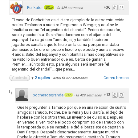
+36
Perikator
101p
·
fa 429 setmanes
El caso de Pochettino es el claro ejemplo de la autodestrucción
perica. Teníamos a nuestro Fergurson o Wenger, y aquí se le
insultaba como "el argentino del chandal". Perico de corazón,
socio y accionista. Sus niños duermen con el pijama del
espanyol. La cagó con Tamudo, sí, y también hubieron
jugadores canallas que le hicieron la cama porque mandaba
demasiado. Le dieron poco e hizo lo que pudo y aún así estuvo
4 años. Salió del Espanyol y con plantillas más competitivas se
ha visto lo buen entrenador que es. Cerca de ganar la
Premier.....aún todo esto, para algunos será siempre "el
argentino del chandal"....que pena...
2 replies
Correu brossa
Contesta
·
Actiu fa 429 setmanes
+13
pochesosgrande
74p
·
fa 429 setmanes
Que le pregunten a Tamudo por qué en una relación de cuatro
amigos; Tamudo, Poche, De la Pena y Luís García, él dejó de
hablarse con los otros tres. En invierno se quiso ir. Después
en verano al ver Poche el poco compromiso de Tamudo con
la temporada que se iniciaba le dió el brazalete de capitán a
Dani Parque. Después desgraciadamente Jarque murió y
Poche le ofreció a Tamudo recuperar la capitanía. Tamudo