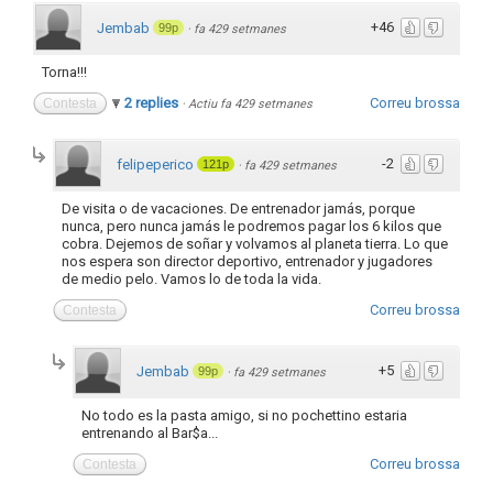
+46
Jembab
99p
·
fa 429 setmanes
Torna!!!
2 replies
Correu brossa
Contesta
·
Actiu fa 429 setmanes
-2
felipeperico
121p
·
fa 429 setmanes
De visita o de vacaciones. De entrenador jamás, porque
nunca, pero nunca jamás le podremos pagar los 6 kilos que
cobra. Dejemos de soñar y volvamos al planeta tierra. Lo que
nos espera son director deportivo, entrenador y jugadores
de medio pelo. Vamos lo de toda la vida.
Correu brossa
Contesta
+5
Jembab
99p
·
fa 429 setmanes
No todo es la pasta amigo, si no pochettino estaria
entrenando al Bar$a...
Correu brossa
Contesta