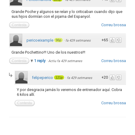
Grande Poche y algunos se reían y lo criticaban cuando dijo que
sus hijos dormían con el pijama del Espanyol.
Correu brossa
Contesta
+65
pericoeixample
96p
·
fa 429 setmanes
Grande Pochettino!!! Uno de los nuestros!!!
1 reply
Correu brossa
Contesta
·
Actiu fa 429 setmanes
+20
felipeperico
121p
·
fa 429 setmanes
Y por desgracia jamás lo veremos de entrenador aquí. Cobra
6 kilos allí.
Correu brossa
Contesta