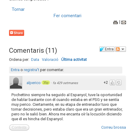
Tornar
Fer comentari
|
Comentaris
(
11
)
Entra
Ordena per:
Data
Valoració
Última activitat
Entra
o
registra't
per comentar.
+2
alperico
35p
·
fa 429 setmanes
Pochettino siempre ha seguido al Espanyol, tuve la oportunidad
de hablar bastante con él cuando estaba en el PSG y se sentía
muy perico. Ciertamente, en su etapa de entrenador tuvo que
tomar decisiones, pero estaba claro que era un gran entrenador,
pero no le salió bien. Ahora me encanta oír la locución diciendo
que él es hincha del Espanyol.
Correu brossa
Contesta