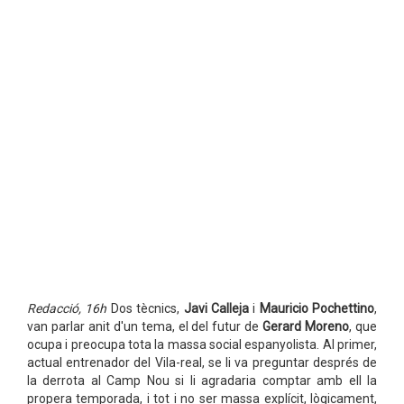
D'ESPANYOLISTES.
Redacció, 16h
Dos tècnics,
Javi Calleja
i
Mauricio Pochettino
,
van parlar anit d'un tema, el del futur de
Gerard Moreno
, que
ocupa i preocupa tota la massa social espanyolista. Al primer,
actual entrenador del Vila-real, se li va preguntar després de
la derrota al Camp Nou si li agradaria comptar amb ell la
propera temporada, i tot i no ser massa explícit, lògicament,