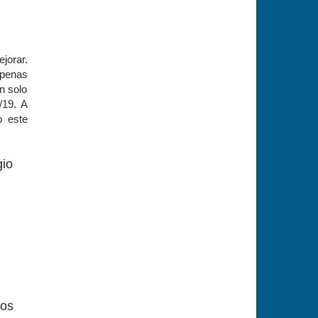
jorar.
apenas
n solo
/19. A
o este
gio
tos