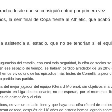
r racha desde que se consiguió entrar por primera vez
os, la semifinal de Copa frente al Athletic, que acabó
la asistencia al estadio, que no se tendrían si el equ
guración del estadio, con casi toda seguridad, la cifra de socios se
en ese espacio de tiempo, se habrán perdido alrededor de un 28% 
emos vivido uno de los episodios más tristes de Cornellà, la peor ci
partido tras partido.
a del mejor jugador del equipo (Gerard Moreno); sin objetivos mar
uesto en Liga decepcionante; no se esperan, por el momento, fi
das de animación y el club.
cos, es ver un estadio lleno y que haya una cifra récord de socios
pesar de todo, después de 118 años de historia hemos logrado sobrev