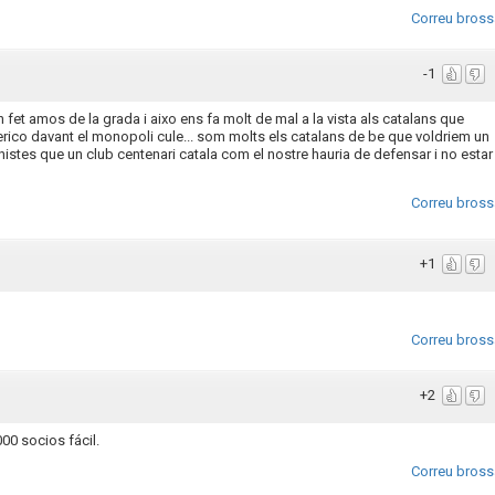
Correu bross
-1
 fet amos de la grada i aixo ens fa molt de mal a la vista als catalans que
erico davant el monopoli cule... som molts els catalans de be que voldriem un
stes que un club centenari catala com el nostre hauria de defensar i no estar
Correu bross
+1
Correu bross
+2
00 socios fácil.
Correu bross