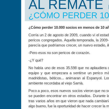
AL REMATE
ÁLEX PÉREZ ANALITZA LES CAUS
SOCIAL, QUE AMENAÇA AMB FER
¿CÓMO PERDER 10
SUPERADA L'ETAPA DEL "QUIQUE
NECESSITAT DE RECUPERAR UNA 
PRIMER EQUIP.
10 AÑOS?
¿Cómo perder 10.000 socios en menos de 10 a
FRAN SÁNCHEZ ALAMINOS S'EST
Corría un 2 de agosto de 2009, cuando vi el estad
AQUESTA PREGUNTA: VA SER UN E
pericos congregados. Aquella temporada, la 2009-
DE QUI VA SER LA "CULPA"?
parecía que podríamos crecer, un nuevo estadio, 
-Pero esos no son pericos de corazón.
-¿Y qué?
No había uno de esos 35.598 que no aplaudiera 
equipo y que empezara a sentirse un perico m
madridistas, béticos... animaran al Espanyol. L
ambiente recordaba al viejo Sarrià.
Poco a poco, esos nuevos socios vieron que no se le
se pueden encontrar en otros estadios. Durante 
tras varios años en que vieron que nada cambiaría
algo bueno, fue la oportunidad de hacer crecer la m