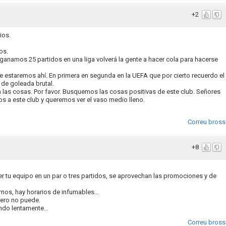
+2
ios.
os.
anamos 25 partidos en una liga volverá la gente a hacer cola para hacerse
 estaremos ahí. En primera en segunda en la UEFA que por cierto recuerdo el
 de goleada brutal.
n las cosas. Por favor. Busquemos las cosas positivas de este club. Señores
 a este club y queremos ver el vaso medio lleno.
Correu bross
+8
ver tu equipo en un par o tres partidos, se aprovechan las promociones y de
rnos, hay horarios de infumables...
pero no puede.
ndo lentamente...
Correu bross