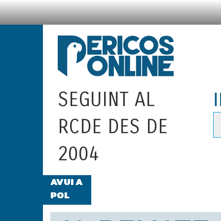
SEGUINT AL
RCDE DES DE
2004
AVUI A
PERICOSONLINE RÀDIO: DE DILLU
POL
RÀDIO MARCA BCN
LA REAPARICIÓ DE DANI SÁNCHEZ
NOSTRE COMPANY ÒSCAR JULIÀ.