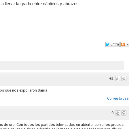
a llenar la grada entre cánticos y abrazos.
Entra
+2
los que nos expoliaron Sarriá
Correu bross
0
as de oro. Con todos los partidos televisados en abierto, con unos precios