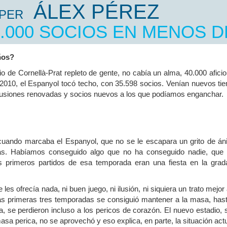
ÁLEX PÉREZ
ES D'UNA DAVALLADA, LA DE LA MASSA
PER
-SE ENCARA MÉS GREU
.000 SOCIOS EN MENOS D
NACCIO", SERGIO MARTÍNEZ DEFENSA LA
IDENTITAT COMUNA PER LA BASE I EL
ños?
RENA AL NOSTRE PORTAL FENT-SE
io de Cornellà-Prat repleto de gente, no cabía un alma, 40.000 afici
RROR FER L'ESTADI, COM DEFENSA DANI?
2010, el Espanyol tocó techo, con 35.598 socios. Venían nuevos ti
ilusiones renovadas y socios nuevos a los que podíamos enganchar.
cuando marcaba el Espanyol, que no se le escapara un grito de án
ás. Habíamos conseguido algo que no ha conseguido nadie, que 
os primeros partidos de esa temporada eran una fiesta en la grad
s ofrecía nada, ni buen juego, ni ilusión, ni siquiera un trato mejor 
las primeras tres temporadas se consiguió mantener a la masa, has
, se perdieron incluso a los pericos de corazón. El nuevo estadio, s
asa perica, no se aprovechó y eso explica, en parte, la situación actu