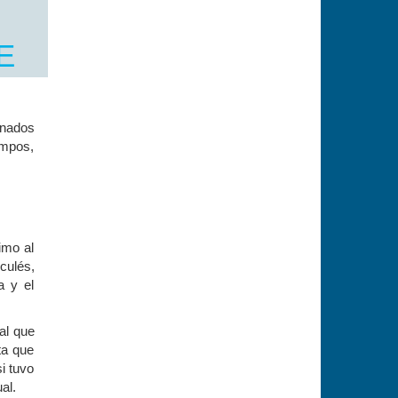
E
onados
empos,
imo al
culés,
a y el
al que
ta que
i tuvo
al.