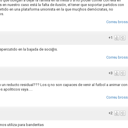
 que obligan a dejar la familia en la mesa o a no poder comer con ella en
n nuestro caso está la falta de ilusión, el tener que soportar partidos con
vertido en una plataforma unionista en la que mucjhos demócratas, no
os.
Correu bross
+1
repercutido en la bajada de soci@s.
Correu bross
+3
n un reducto residual??? Los q no son capaces de venir al futbol a animar con
 apoliticos vaya.....
Correu bross
+2
nos utiliza para banderitas