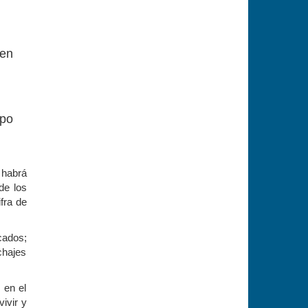
 en
ipo
 habrá
de los
fra de
cados;
chajes
 en el
ivir y