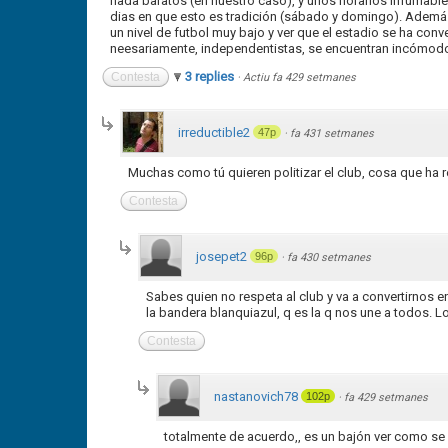
nada baratos (en nuestro caso), y unos horarios infumables
dias en que esto es tradición (sábado y domingo). Además e
un nivel de futbol muy bajo y ver que el estadio se ha con
neesariamente, independentistas, se encuentran incómod
3 replies
Contesta
·
Actiu fa 429 setmanes
irreductible2
47p
·
fa 431 setmanes
Muchas como tú quieren politizar el club, cosa que ha 
Contesta
josepet2
96p
·
fa 430 setmanes
Sabes quien no respeta al club y va a convertirnos e
la bandera blanquiazul, q es la q nos une a todos. Los
Contesta
nastanovich78
102p
·
fa 429 setmanes
totalmente de acuerdo,, es un bajón ver como se 