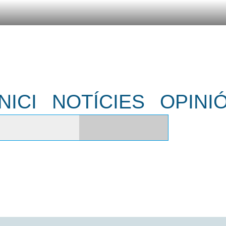
INICI
NOTÍCIES
OPINI
NS A DIVENDRES DE 13:30H A 14:30H A
 LLIBRE INSPIRA AQUEST ARTICLE DEL