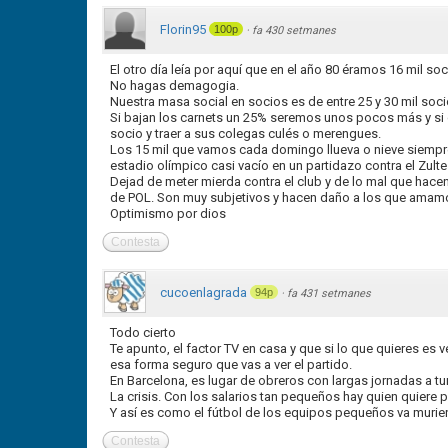
Florin95
100p
·
fa 430 setmanes
El otro día leía por aquí que en el año 80 éramos 16 mil soc
No hagas demagogia.
Nuestra masa social en socios es de entre 25 y 30 mil soci
Si bajan los carnets un 25% seremos unos pocos más y si g
socio y traer a sus colegas culés o merengues.
Los 15 mil que vamos cada domingo llueva o nieve siempre
estadio olímpico casi vacío en un partidazo contra el Zulte
Dejad de meter mierda contra el club y de lo mal que hace
de POL. Son muy subjetivos y hacen daño a los que amamos
Optimismo por dios
Contesta
cucoenlagrada
94p
·
fa 431 setmanes
Todo cierto
Te apunto, el factor TV en casa y que si lo que quieres es 
esa forma seguro que vas a ver el partido.
En Barcelona, es lugar de obreros con largas jornadas a tu
La crisis. Con los salarios tan pequeños hay quien quiere 
Y así es como el fútbol de los equipos pequeños va murie
Contesta