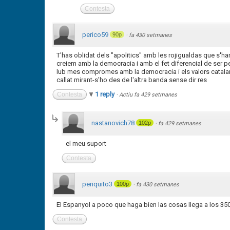
Contesta
perico59
90p
·
fa 430 setmanes
T'has oblidat dels "apolitics" amb les rojigualdas que s'han
creiem amb la democracia i amb el fet diferencial de ser p
lub mes compromes amb la democracia i els valors catalani
callat mirant-s'ho des de l'altra banda sense dir res
1 reply
Contesta
·
Actiu fa 429 setmanes
nastanovich78
102p
·
fa 429 setmanes
el meu suport
Contesta
periquito3
100p
·
fa 430 setmanes
El Espanyol a poco que haga bien las cosas llega a los 350
Contesta