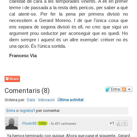
claredat de cara a les temporades vinents. A ell en primer
terme i de passada a la resta dels pericos, per saber a què
cal atenir-se. Per fer la pena per primera divisió no
necessitem a Gerard Moreno. I dir que l'única cosa que
ens separa de segona divisió és ell, no crec que sigui un
argument prou seductor per aconseguir que es quedi. Ho
diem sempre i aquest és un altre exemple: créixer no és
una opció. És l'única sortida.
Francesc Via
Comentaris
(
8
)
Entra
Ordena per:
Data
Valoració
Última activitat
Entra
o
registra't
per comentar.
+1
Florin95
100p
·
fa 431 setmanes
Ya hemos terminado con quique. Ahora que pase el siguiente...Gerard