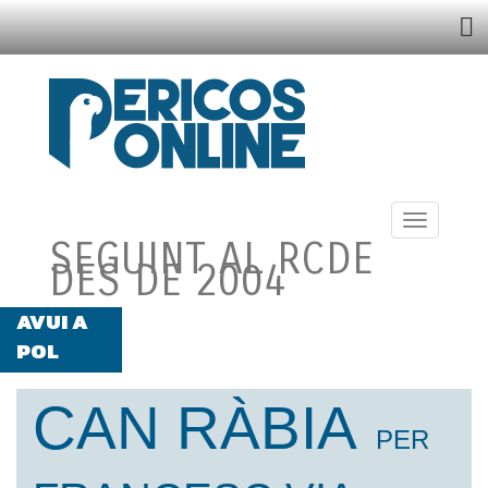
SEGUINT AL RCDE
DES DE 2004
AVUI A
PERICOSONLINE RÀDIO: DE DILLUNS A
POL
DIVENDRES DE 13:30H A 14:30H A RÀDIO
MARCA BCN
LA REAPARICIÓ DE DANI SÁNCHEZ
CAN RÀBIA
LLIBRE INSPIRA AQUEST ARTICLE DEL
PER
NOSTRE COMPANY ÒSCAR JULIÀ.
ÁLEX PÉREZ ANALITZA LES CAUSES