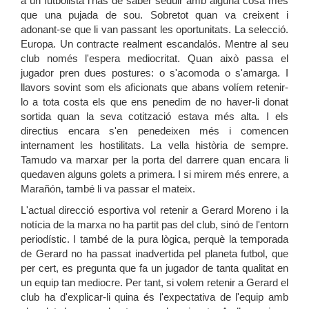
a un futbolista l'has de saber seduir amb alguna cosa més
que una pujada de sou. Sobretot quan va creixent i
adonant-se que li van passant les oportunitats. La selecció.
Europa. Un contracte realment escandalós. Mentre al seu
club només l'espera mediocritat. Quan això passa el
jugador pren dues postures: o s'acomoda o s'amarga. I
llavors sovint som els aficionats que abans volíem retenir-
lo a tota costa els que ens penedim de no haver-li donat
sortida quan la seva cotització estava més alta. I els
directius encara s'en penedeixen més i comencen
internament les hostilitats. La vella història de sempre.
Tamudo va marxar per la porta del darrere quan encara li
quedaven alguns golets a primera. I si mirem més enrere, a
Marañón, també li va passar el mateix.
L'actual direcció esportiva vol retenir a Gerard Moreno i la
notícia de la marxa no ha partit pas del club, sinó de l'entorn
periodístic. I també de la pura lògica, perquè la temporada
de Gerard no ha passat inadvertida pel planeta futbol, que
per cert, es pregunta que fa un jugador de tanta qualitat en
un equip tan mediocre. Per tant, si volem retenir a Gerard el
club ha d'explicar-li quina és l'expectativa de l'equip amb