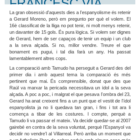
FRANCESC VIA
D'UNA DAVALLADA, LA DE LA MASSA
SOCIAL, QUE AMENAÇA AMB FER-SE
PER A QUÈ VOLEM A
La gran obsessió d'aquests dies a l'espanyolisme és retenir
ENCARA MÉS GREU
a Gerard Moreno, però em pregunto per què el volem. El
SUPERADA L'ETAPA DEL
16è classificat de la lliga no pot tenir, ni molt menys retenir,
GERARD?
"QUIQUENACCIO", SERGIO MARTÍNEZ
un davanter de 15 gols. És pura lògica. Si volem ser dignes
DEFENSA LA NECESSITAT DE RECUPERAR
de Gerard, hem de ser capaços de tenir un equip i un club
UNA IDENTITAT COMUNA PER LA BASE I
a la seva alçada. Si no, millor vendre. Treure el que
EL PRIMER EQUIP.
bonament es pugui, i tal dia farà un any. Ha passat
FRAN SÁNCHEZ ALAMINOS S'ESTRENA
lamentablement altres cops.
AL NOSTRE PORTAL FENT-SE AQUESTA
La comparació amb Tamudo ha perseguit a Gerard des del
PREGUNTA: VA SER UN ERROR FER
primer dia i amb aquest tema la comparació és més
L'ESTADI, COM DEFENSA DANI? DE QUI VA
pertinent que mai. És comprensible, donat que des que
SER LA "CULPA"?
Raúl va marxar la pericada necessitava un ídol a la seva
alçada. A poc a poc, i malgrat el que pesava l'ombra del 23,
Gerard ha anat creixent fins a un punt que el vestit de l'ídol
espanyolista ja no li quedava tan gran, i fins i tot ara li
comença a tibar de les costures. I compte, perquè a
Tamudo li va passar el mateix. Va decidir quedar-se al 2007
gairebé en contra de la seva voluntat, perquè l'Espanyol va
decidir no vendre'l al Villarreal. Però arriba un moment que