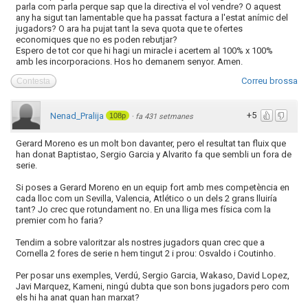
parla com parla perque sap que la directiva el vol vendre? O aquest
any ha sigut tan lamentable que ha passat factura a l'estat anímic del
jugadors? O ara ha pujat tant la seva quota que te ofertes
economiques que no es poden rebutjar?
Espero de tot cor que hi hagi un miracle i acertem al 100% x 100%
amb les incorporacions. Hos ho demanem senyor. Amen.
Correu brossa
Contesta
+5
Nenad_Pralija
108p
·
fa 431 setmanes
Gerard Moreno es un molt bon davanter, pero el resultat tan fluix que
han donat Baptistao, Sergio Garcia y Alvarito fa que sembli un fora de
serie.
Si poses a Gerard Moreno en un equip fort amb mes competència en
cada lloc com un Sevilla, Valencia, Atlético o un dels 2 grans lluiría
tant? Jo crec que rotundament no. En una lliga mes física com la
premier com ho faria?
Tendim a sobre valoritzar als nostres jugadors quan crec que a
Cornella 2 fores de serie n hem tingut 2 i prou: Osvaldo i Coutinho.
Per posar uns exemples, Verdú, Sergio Garcia, Wakaso, David Lopez,
Javi Marquez, Kameni, ningú dubta que son bons jugadors pero com
els hi ha anat quan han marxat?