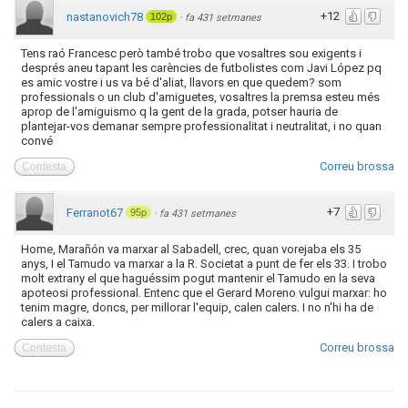
+12
nastanovich78
102p
·
fa 431 setmanes
Tens raó Francesc però també trobo que vosaltres sou exigents i
després aneu tapant les carències de futbolistes com Javi López pq
es amic vostre i us va bé d'aliat, llavors en que quedem? som
professionals o un club d'amiguetes, vosaltres la premsa esteu més
aprop de l'amiguismo q la gent de la grada, potser hauria de
plantejar-vos demanar sempre professionalitat i neutralitat, i no quan
convé
Correu brossa
Contesta
+7
Ferranot67
95p
·
fa 431 setmanes
Home, Marañón va marxar al Sabadell, crec, quan vorejaba els 35
anys, I el Tamudo va marxar a la R. Societat a punt de fer els 33. I trobo
molt extrany el que haguéssim pogut mantenir el Tamudo en la seva
apoteosi professional. Entenc que el Gerard Moreno vulgui marxar: ho
tenim magre, doncs, per millorar l'equip, calen calers. I no n'hi ha de
calers a caixa.
Correu brossa
Contesta