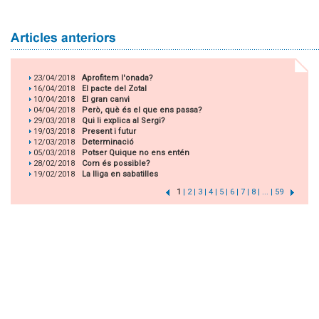
23/04/2018
Aprofitem l'onada?
16/04/2018
El pacte del Zotal
10/04/2018
El gran canvi
04/04/2018
Però, què és el que ens passa?
29/03/2018
Qui li explica al Sergi?
19/03/2018
Present i futur
12/03/2018
Determinació
05/03/2018
Potser Quique no ens entén
28/02/2018
Com és possible?
19/02/2018
La lliga en sabatilles
1
| 2
| 3
| 4
| 5
| 6
| 7
| 8
| ... | 59